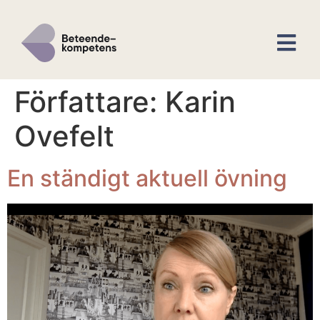
Författare:
Karin
Ovefelt
En ständigt aktuell övning