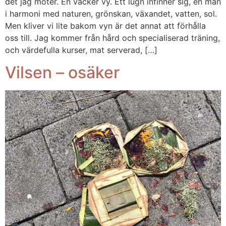
det jag möter. En vacker vy. Ett lugn infinner sig, en man
i harmoni med naturen, grönskan, växandet, vatten, sol.
Men kliver vi lite bakom vyn är det annat att förhålla
oss till. Jag kommer från hård och specialiserad träning,
och värdefulla kurser, mat serverad, […]
Vilsen – osäker