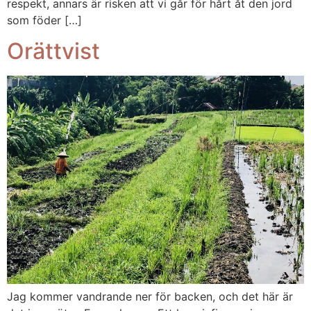
respekt, annars är risken att vi går för hårt åt den jord
som föder […]
Orättvist
Jag kommer vandrande ner för backen, och det här är