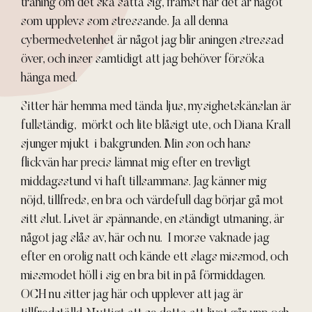
träning om det ska sätta sig, främst när det är något
som upplevs som stressande. Ja all denna
cybermedvetenhet är något jag blir aningen stressad
över, och inser samtidigt att jag behöver försöka
hänga med.
Sitter här hemma med tända ljus, mysighetskänslan är
fullständig, mörkt och lite blåsigt ute, och Diana Krall
sjunger mjukt i bakgrunden. Min son och hans
flickvän har precis lämnat mig efter en trevligt
middagsstund vi haft tillsammans. Jag känner mig
nöjd, tillfreds, en bra och värdefull dag börjar gå mot
sitt slut. Livet är spännande, en ständigt utmaning, är
något jag slås av, här och nu. I morse vaknade jag
efter en orolig natt och kände ett slags missmod, och
missmodet höll i sig en bra bit in på förmiddagen.
OCH nu sitter jag här och upplever att jag är