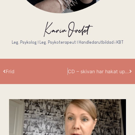
Karin Ovefelt
Leg. Psykolog | Leg. Psykoterapeut | Handledarutbildad i KBT
Frid
CD – skivan har hakat upp sig!