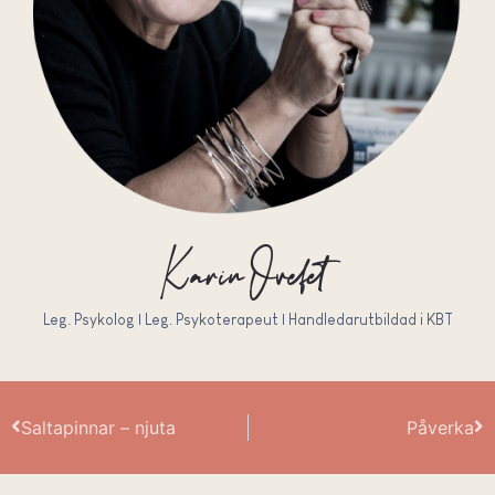
Karin Ovefelt
Leg. Psykolog | Leg. Psykoterapeut | Handledarutbildad i KBT
Saltapinnar – njuta
Påverka