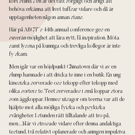
kort stund. Sen är det rätt sorgligt och ärligt att
behöva erkänna att livet tuffsar vidare och då är
upptagenheten någon annan stans.
Här på ABCT´s 44th annual conference ges en
suverän möjlighet att lära nytt, få inspiration. Möta
samt lyssna på kunniga och trevliga kollegor är inte
fy skam.
Men igår var en höjdpunkt Chinatown där vi av en
slump hamnade i att dricka te inne i en butik. En ung
kinesiska serverade oss tekopp efter tekopp med
olika sorters te. Teet serverades i små koppar stora
som äggkoppar. Hennes utsagor om teerna var att de
hjälpte mot alla möjliga fyiska och psykiska
svårigheter. I stunden rätt tilltalande att tro på,
men….När vi strosade vidare efter denna andaktiga
testund, två relativt oplanerade och aningen impulsiva