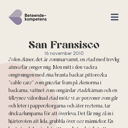
San Fransisco
16 november 2010
Solen skiner, det är sommarvarmt, en stad med trevlig
atmosfär omger mig. Men mitt i den vackra
omgivningen med sina branta backar, pittoreska
”cable cars” som gnisslar fram på skenorma i
backarna, vattnet som omgärdar stadskärnan och en
tillsynes välordnad stad möts vi av personer som går
och leter i papperskorgarna och äter resterna, tar
drickaslumparna för att överleva. Det får mig så in i
hjärteroten att lida, grubbla över oss människor. En