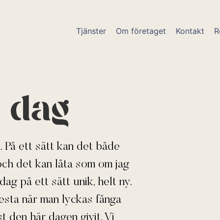
Tjänster
Om företaget
Kontakt
R
 dag
. På ett sätt kan det både
och det kan låta som om jag
dag på ett sätt unik, helt ny.
flesta när man lyckas fånga
 den här dagen givit. Vi