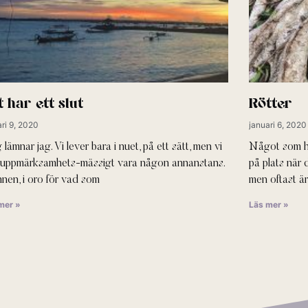
t har ett slut
Rötter
ri 9, 2020
januari 6, 2020
 lämnar jag. Vi lever bara i nuet, på ett sätt, men vi
Något som hå
 uppmärksamhets-mässigt vara någon annanstans.
på plats när 
nnen, i oro för vad som
men oftast är
mer »
Läs mer »