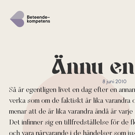
Ännu en
8 juni 2010
Så är egentligen livet en dag efter en annan
verka som om de faktiskt är lika varandra 
menar att de är lika varandra ändå är varje 
Det infinner sig en tillfredställelse för de 
och vara närvarande i de händelser som just