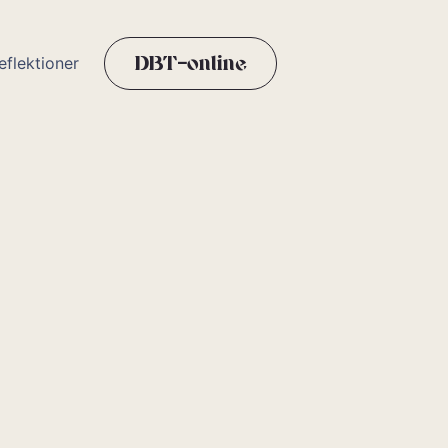
eflektioner
DBT-online