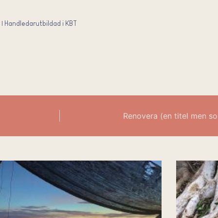
 | Handledarutbildad i KBT
Renovera (en titel men so