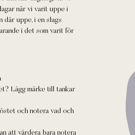
dagar när vi varit uppe i
n där uppe, i en slags
arande i det som varit för
a
et? Lägg märke till tankar
röstet och notera vad och
n att värdera bara notera