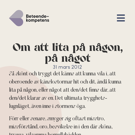
Om att lita på någon,
på något
31 mars 2012
Så skönt och tryggt det känns att kunna vila i, att
oberoende av känslostormar hit och dit, ändå kunna
lita på någon, eller något att den/det finns där, att
den/det klarar av en. Det ultimata trygghets-
lugnläget, även inne i stormens öga.
Förr eller senare, smyger sig oftast misstro,
missförstånd, oro, besvikelse in i den där sköna,