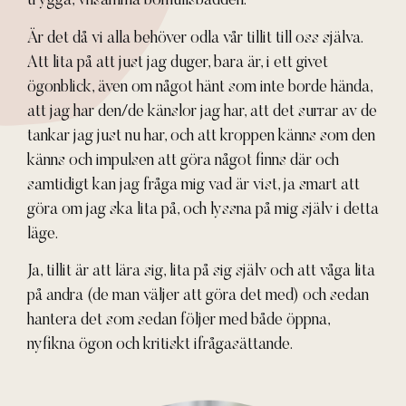
trygga, vilsamma bomullsbädden.
Är det då vi alla behöver odla vår tillit till oss själva.
Att lita på att just jag duger, bara är, i ett givet
ögonblick, även om något hänt som inte borde hända,
att jag har den/de känslor jag har, att det surrar av de
tankar jag just nu har, och att kroppen känns som den
känns och impulsen att göra något finns där och
samtidigt kan jag fråga mig vad är vist, ja smart att
göra om jag ska lita på, och lyssna på mig själv i detta
läge.
Ja, tillit är att lära sig, lita på sig själv och att våga lita
på andra (de man väljer att göra det med) och sedan
hantera det som sedan följer med både öppna,
nyfikna ögon och kritiskt ifrågasättande.