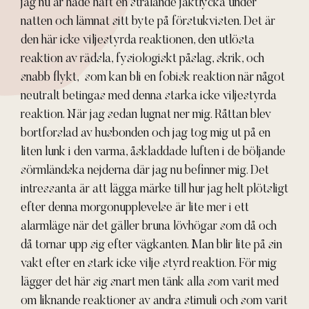
jag nu är hade haft en strålande jaktlycka under
natten och lämnat sitt byte på förstukvisten. Det är
den här icke viljestyrda reaktionen, den utlösta
reaktion av rädsla, fysiologiskt påslag, skrik, och
snabb flykt, som kan bli en fobisk reaktion när något
neutralt betingas med denna starka icke viljestyrda
reaktion. När jag sedan lugnat ner mig. Råttan blev
bortforslad av husbonden och jag tog mig ut på en
liten lunk i den varma, åskladdade luften i de böljande
sörmländska nejderna där jag nu befinner mig. Det
intressanta är att lägga märke till hur jag helt plötsligt
efter denna morgonupplevelse är lite mer i ett
alarmläge när det gäller bruna lövhögar som då och
då tornar upp sig efter vägkanten. Man blir lite på sin
vakt efter en stark icke vilje styrd reaktion. För mig
lägger det här sig snart men tänk alla som varit med
om liknande reaktioner av andra stimuli och som varit