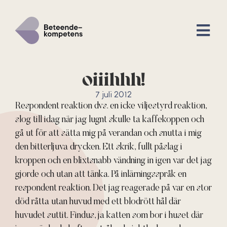
oiiihhh!
7 juli 2012
Respondent reaktion dvs. en icke viljestyrd reaktion,
slog till idag när jag lugnt skulle ta kaffekoppen och
gå ut för att sätta mig på verandan och snutta i mig
den bitterljuva drycken. Ett skrik, fullt påslag i
kroppen och en blixtsnabb vändning in igen var det jag
gjorde och utan att tänka. På inlärningsspråk en
respondent reaktion. Det jag reagerade på var en stor
död råtta utan huvud med ett blodrött hål där
huvudet suttit. Findus, ja katten som bor i huset där