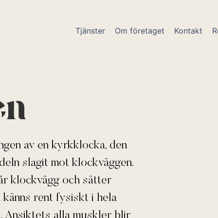
Tjänster
Om företaget
Kontakt
R
en
angen av en kyrkklocka, den
deln slagit mot klockväggen.
 vår klockvägg och sätter
känns rent fysiskt i hela
Ansiktets alla muskler blir