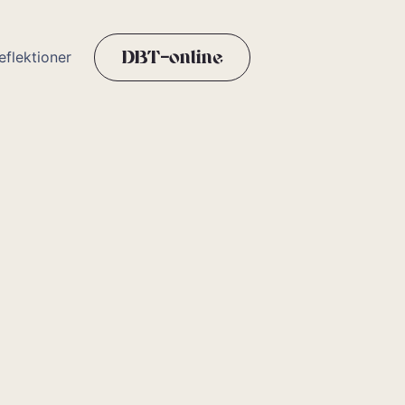
eflektioner
DBT-online