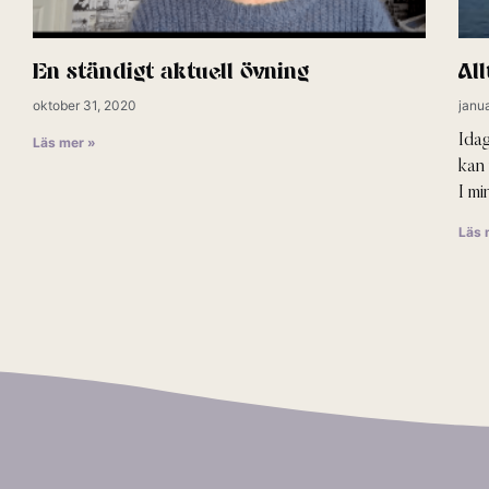
En ständigt aktuell övning
All
oktober 31, 2020
janua
Idag
Läs mer »
kan
I mi
Läs 