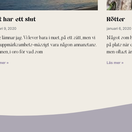
t har ett slut
Rötter
ri 9, 2020
januari 6, 2020
 lämnar jag. Vi lever bara i nuet, på ett sätt, men vi
Något som hå
 uppmärksamhets-mässigt vara någon annanstans.
på plats när 
nnen, i oro för vad som
men oftast är
mer »
Läs mer »