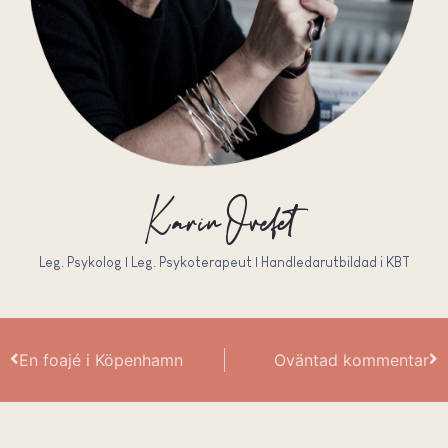
Karin Ovefelt
Leg. Psykolog | Leg. Psykoterapeut | Handledarutbildad i KBT
En foajé i Köpenhamn
Oväntad kommentar