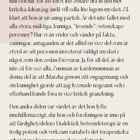
hull och hår, för att först lite senare dra in den mer
kritiska ådran jag ändå vill odla lite lagom mycket. Så
klart att hon är en aning partisk. Är det inte fallet med
alla stora, mäktiga, kunniga, ”troende”, vetenskaps
personer? Hur vi än vrider och vänder på fakta,
sanningar, antaganden är det alltid en viss del som är
styrd av att personen investerat väldigt mycket i
något som den sedan försvarar. Ja för all del, är det
inte så för oss alla. Summan av kardemumman av
denna del är att Marsha genom sitt engagemang och
sin kunnighet gjorde att jag lyssnade nogsamt och i
efterhand kunde föra in viss kritisk granskning.
Den andra delen var värdet av det hon lyfte
innehållsmässigt, där hon och forskningen är inne på
att färdighetsdelen i Dialektisk beteendeterapi är en
trolig potent och verksam variabel i det terapeutiska